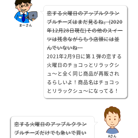
恋する火曜日のアップルクラン
ブルチーズはまだ見るね。(2020
まーさん
年12月28日現在)その他のスイー
ツは残念ながらもう店頭には並
んでいないね…
2021年2月9日に第１弾の恋する
火曜日のチョコっとリラックシ
ュ～と全く同じ商品が再販され
るらしいよ！商品名はチョコっ
とリラックシュ～になってる！
恋する火曜日のアップルクラン
ブルチーズだけでも急いで買い
Aさん