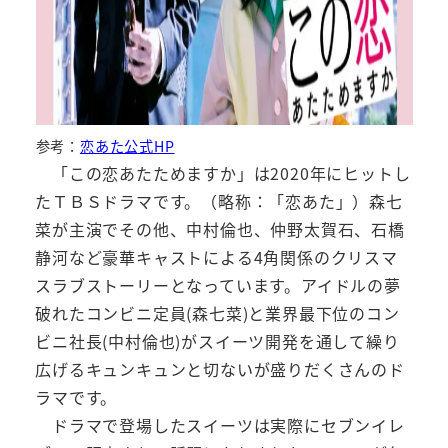
参考：
恋あた公式HP
「この恋あたためますか」は2020年にヒットし
たＴＢＳドラマです。（略称：「恋あた」）森七
菜が主演でその他、中村倫也、仲野太賀石、石橋
静河など豪華キャストによる4角関係のクリスマ
スラブストーリーとなっています。アイドルの夢
破れたコンビニ定員(森七菜)と業界最下位のコン
ビニ社長(中村倫也)がスイーツ開発を通して繰り
広げるキュンキュンと切ないが盛りだくさんのド
ラマです。
ドラマで登場したスイーツは実際にセブンイレ